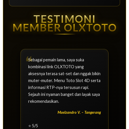
TESTIMONI
MEMBER OLXTOTO
Sebagai pemain lama, saya suka
kombinasi link OLXTOTO yang
aksesnya terasa sat-set dan nggak bikin
muter-muter. Menu Toto Slot 4D serta
informasi RTP-nya tersusun rapi.
Sejauh ini nyaman banget dan layak saya
rekomendasikan.
Maelzandro V. – Tangerang
⭐ 5/5