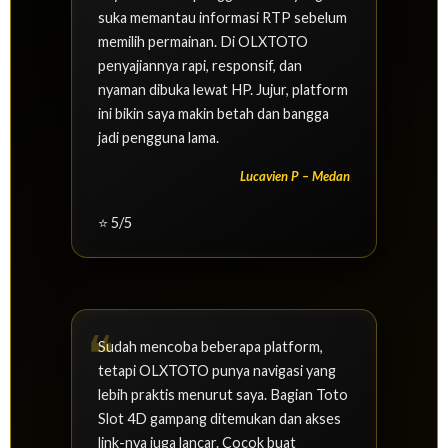
suka memantau informasi RTP sebelum
memilih permainan. Di OLXTOTO
penyajiannya rapi, responsif, dan
nyaman dibuka lewat HP. Jujur, platform
ini bikin saya makin betah dan bangga
jadi pengguna lama.
Lucavien P – Medan
⭐ 5/5
Sudah mencoba beberapa platform,
tetapi OLXTOTO punya navigasi yang
lebih praktis menurut saya. Bagian Toto
Slot 4D gampang ditemukan dan akses
link-nya juga lancar. Cocok buat