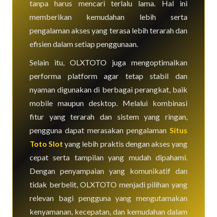
tanpa harus mencari terlalu lama. Hal ini
memberikan kemudahan lebih serta
pengalaman akses yang terasa lebih terarah dan
efisien dalam setiap penggunaan.
Selain itu, OLXTOTO juga mengoptimalkan
performa platform agar tetap stabil dan
nyaman digunakan di berbagai perangkat, baik
mobile maupun desktop. Melalui kombinasi
fitur yang terarah dan sistem yang ringan,
pengguna dapat merasakan pengalaman
Situs
Toto Slot
yang lebih praktis dengan akses yang
cepat serta tampilan yang mudah dipahami.
Dengan penyampaian yang komunikatif dan
tidak berbelit, OLXTOTO menjadi pilihan yang
relevan bagi pengguna yang mengutamakan
kenyamanan, kecepatan, dan kemudahan dalam