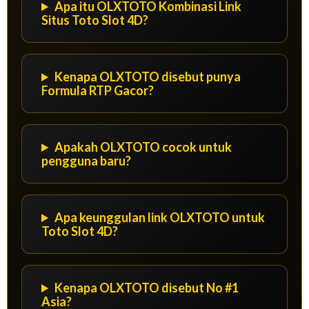
Apa itu OLXTOTO Kombinasi Link
Situs Toto Slot 4D?
Kenapa OLXTOTO disebut punya
Formula RTP Gacor?
Apakah OLXTOTO cocok untuk
pengguna baru?
Apa keunggulan link OLXTOTO untuk
Toto Slot 4D?
Kenapa OLXTOTO disebut No #1
Asia?