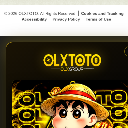
preferences
© 2026 OLXTOTO. All Rights Reserved
Cookies and Tracking
Accessibility
Privacy Policy
Terms of Use