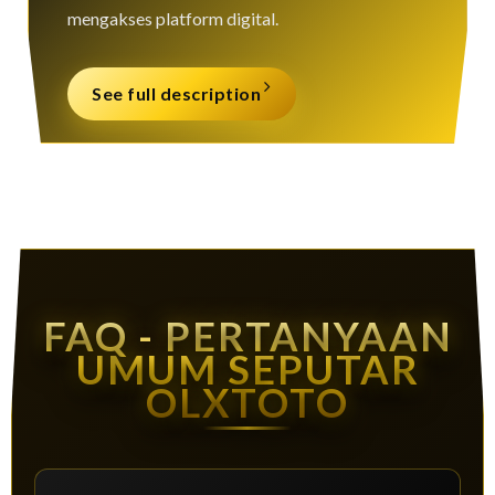
mengakses platform digital.
See full description
FAQ - PERTANYAAN
UMUM SEPUTAR
OLXTOTO